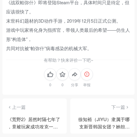
《战双帕弥什》即将登陆Steam平台，具体时间只是待定，但
应该很快了。
末世科幻题材的3D动作手游，2019年12月5日正式公测。
游戏中玩家将化身为指挥官，带领人类最后的希望——仿生人
形“构造体”，
共同对抗被“帕弥什”病毒感染的机械大军。
有帮助？快来评价一下吧~
分享
举报
上一篇
下一篇
《荒野2》居然时隔七年了
徐知裕（JIYU）隶属于哪
，竟被玩家成功攻克一个
支新晋韩国女团？她担任
尘封已久的彩蛋
队长一职，又因怎样的造