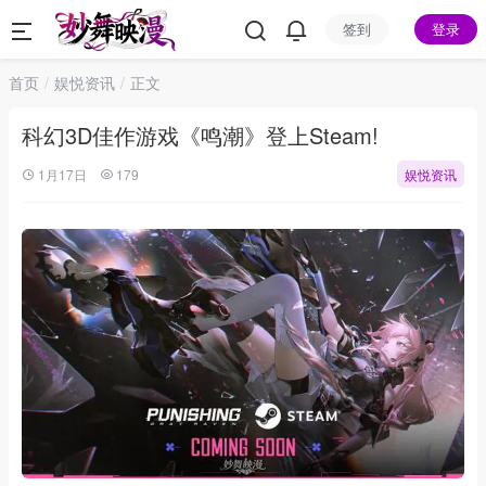
签到
登录
首页
娱悦资讯
正文
科幻3D佳作游戏《鸣潮》登上Steam!
1月17日
179
娱悦资讯