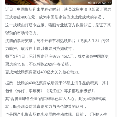
近日，中国影坛迎来里程碑时刻，演员沈腾主演电影累计票房
正式突破400亿元，成为中国影史首位达成此成就的演员，
这一成绩由灯塔专业版、猫眼专业版官方数据认证，见证了其
强劲的市场号召力。
沈腾的票房突破，离不开春节档热映影片《飞驰人生3》的强
力助推。该片自上映以来票房势如破竹，
截至3月1日，累计票房已突破37.45亿元，成功跻身中国影史
票房前15名，不仅领跑2026年春节档，
更成为沈腾票房迈过400亿大关的核心动力。
据悉，沈腾的400亿票房成绩源于25部主演作品的积累，其中
包含《你好，李焕英》《满江红》等多部现象级影片
其“含腾量即含金量”的口碑早已深入人心。此次里程碑式成
就，既是观众对其喜剧实力与角色塑造的认可，
也是国产电影市场稳步发展的生动体现。目前，《飞驰人生