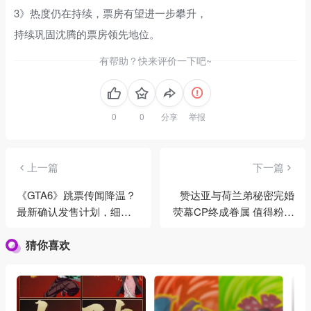
3》热度仍在持续，票房有望进一步攀升，
持续巩固沈腾的票房领先地位。
有帮助？快来评价一下吧~
分享
举报
上一篇
下一篇
《GTA6》跳票传闻降温？
赞达亚与荷兰弟秘密完婚
最新确认发售计划，细节
荧幕CP终成眷属 值得粉丝
引玩家热议
庆祝下
猜你喜欢