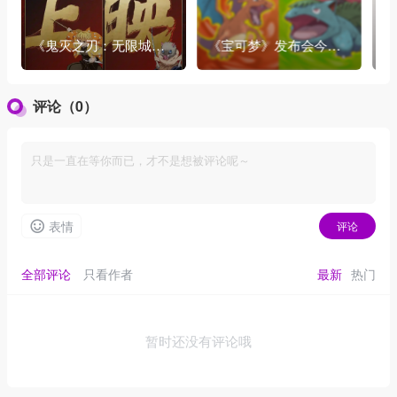
《鬼灭之刃：无限城篇
《宝可梦》发布会今天
赞
》首映破亿表现良好
就到来了，令人期待！
婚
得
评论（0）
表情
评论
全部评论
只看作者
最新
热门
暂时还没有评论哦