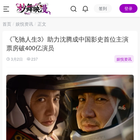
签到
登录
首页
娱悦资讯
正文
《飞驰人生3》助力沈腾成中国影史首位主演
票房破400亿演员
3月2日
237
娱悦资讯