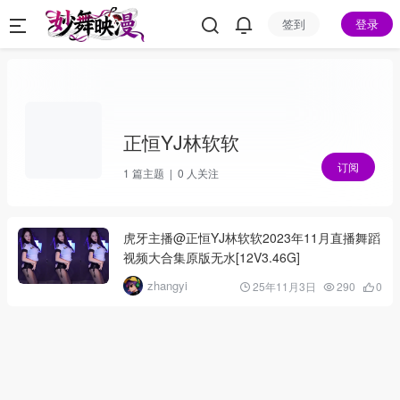
签到
登录
正恒YJ林软软
订阅
1
篇主题 |
0
人关注
虎牙主播@正恒YJ林软软2023年11月直播舞蹈
视频大合集原版无水[12V3.46G]
zhangyi
25年11月3日
290
0