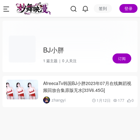
签到
登录
BJ小胖
订阅
1
篇主题 |
0
人关注
AfreecaTv韩国BJ小胖2023年07月在线舞蹈视
频回放合集原版无水[33V6.45G]
zhangyi
1月12日
177
0