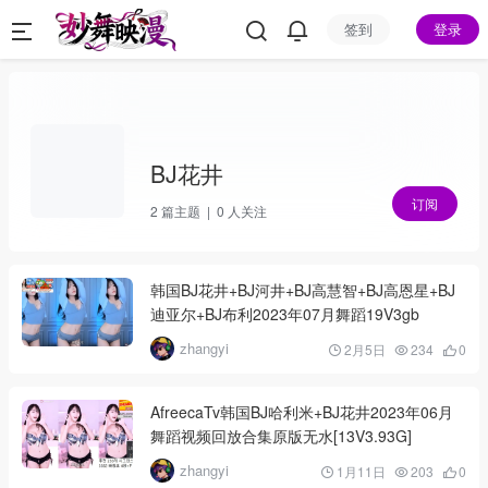
签到
登录
BJ花井
订阅
2
篇主题 |
0
人关注
韩国BJ花井+BJ河井+BJ高慧智+BJ高恩星+BJ
迪亚尔+BJ布利2023年07月舞蹈19V3gb
zhangyi
2月5日
234
0
AfreecaTv韩国BJ哈利米+BJ花井2023年06月
舞蹈视频回放合集原版无水[13V3.93G]
zhangyi
1月11日
203
0