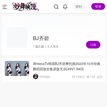
签到
登录
BJ齐碧
订阅
1
篇主题 |
0
人关注
AfreecaTv韩国BJ齐碧摩托摇2022年10月经典
舞蹈回放合集原版无水[49V7.94G]
zhangyi
1月6日
194
0