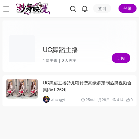
签到
登录
UC舞蹈主播
订阅
1
篇主题 |
0
人关注
UC舞蹈主播@尤猫付费高级群定制热舞视频合
集[5v1.26G]
zhangyi
25年11月28日
414
0