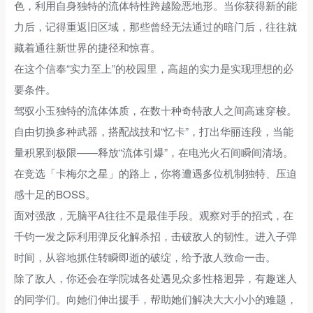
色，利用自身独特的流体特性跨越险恶地形。当你获得新的能
力后，记得重返旧区域，那些曾经无法通过的暗门后，往往就
藏着通往新世界的捷径和惊喜。
在这个信奉“实力至上”的校园里，高超的实力是实现理想的必
要条件。
驾驭小玉独特的流体体质，在数十种奇特敌人之间高速穿梭。
自由切换多种武器，搭配战技和“忆卡”，打出华丽连段，当能
量积累到极限——释放“流体引爆”，在电光火石间瞬间清场。
在竞选「卡梅尔之星」的路上，你将遭遇多位机制独特、压迫
感十足的BOSS。
面对强敌，无脑平A往往不是最佳手段。观察对手的招式，在
千钧一发之际利用弹反化解杀招，击破敌人的韧性。进入子弹
时间，从容地抓住转瞬即逝的破绽，给予敌人致命一击。
除了敌人，你还会在学院城各处遇见众多性格迥异，有趣迷人
的同学们。向她们伸出援手，帮助她们解决大大小小的难题，