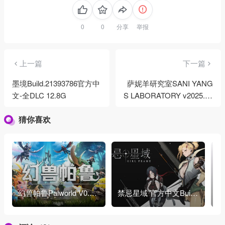
分享
举报
上一篇
下一篇
墨境Build.21393786官方中
萨妮羊研究室SANI YANG
文-全DLC 12.8G
S LABORATORY v2025.12
.05官方中文+全DLC 13.4G
猜你喜欢
幻兽帕鲁Palworld V0.7.1
禁忌星域 官方中文Build.
少
.86065豪华中文系统变
21548847+全DLC+肉鸽
0
更+预购特典+全DLC+原
+立绘 7.06G