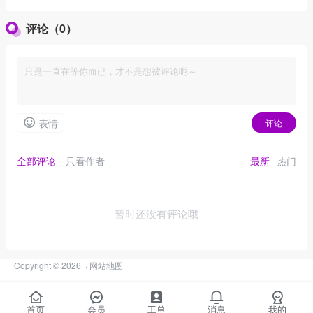
5.12.05官方中文+全DLC
+立绘 7.06G
评论（0）
13.4G
表情
评论
全部评论
只看作者
最新
热门
暂时还没有评论哦
Copyright © 2026
·
网站地图
首页
会员
工单
消息
我的