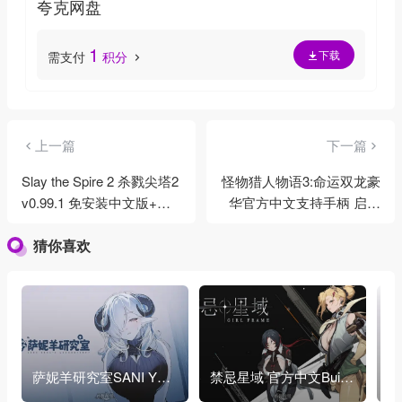
夸克网盘
1
下载
需支付
积分
上一篇
下一篇
Slay the Spire 2 杀戮尖塔2
怪物猎人物语3:命运双龙豪
v0.99.1 免安装中文版+联
华官方中文支持手柄 启动
机补丁1.2G
简单操作
猜你喜欢
萨妮羊研究室SANI YAN
禁忌星域 官方中文Build.
少
GS LABORATORY v202
21548847+全DLC+肉鸽
0