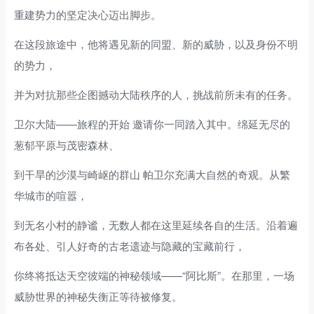
重建势力的坚定决心迈出脚步。
在这段旅途中，他将遇见新的同盟、新的威胁，以及身份不明
的势力，
并为对抗那些企图撼动大陆秩序的人，挑战前所未有的任务。
卫尔大陆——旅程的开始 邀请你一同踏入其中。绵延无尽的
葱郁平原与茂密森林、
到干旱的沙漠与崎岖的群山 帕卫尔充满大自然的奇观。从繁
华城市的喧嚣，
到无名小村的静谧，无数人都在这里延续各自的生活。沿着遍
布各处、引人好奇的古老遗迹与隐藏的宝藏前行，
你终将抵达天空彼端的神秘领域——“阿比斯”。在那里，一场
威胁世界的神秘失衡正等待被修复。