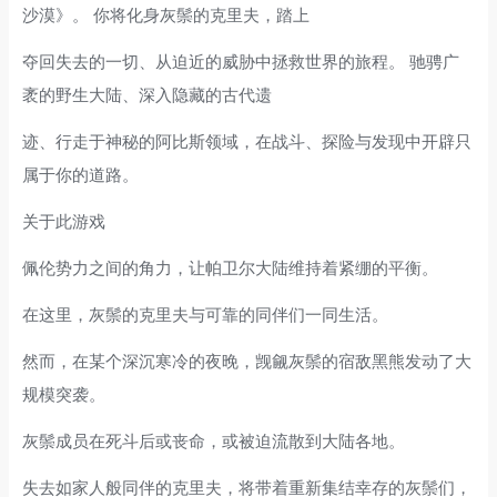
沙漠》。 你将化身灰鬃的克里夫，踏上
夺回失去的一切、从迫近的威胁中拯救世界的旅程。 驰骋广
袤的野生大陆、深入隐藏的古代遗
迹、行走于神秘的阿比斯领域，在战斗、探险与发现中开辟只
属于你的道路。
关于此游戏
佩伦势力之间的角力，让帕卫尔大陆维持着紧绷的平衡。
在这里，灰鬃的克里夫与可靠的同伴们一同生活。
然而，在某个深沉寒冷的夜晚，觊觎灰鬃的宿敌黑熊发动了大
规模突袭。
灰鬃成员在死斗后或丧命，或被迫流散到大陆各地。
失去如家人般同伴的克里夫，将带着重新集结幸存的灰鬃们，